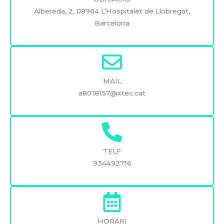
Albereda, 2, 08904 L’Hospitalet de Llobregat,
Barcelona
MAIL
a8018157@xtec.cat
TELF
934492716
HORARI