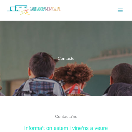
Ir
Mai
al
Men
contenido
Contacte
Contacta’ns
Informa’t on estem i vine’ns a veure