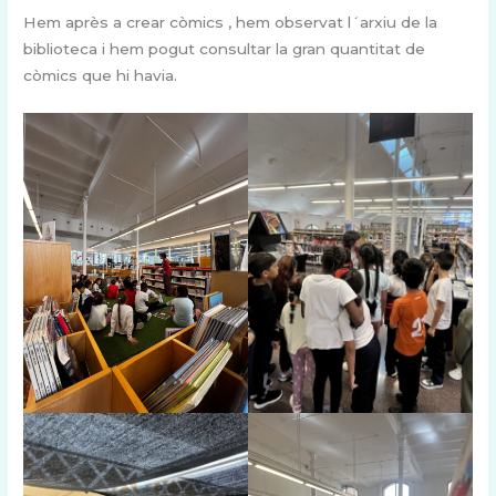
Hem après a crear còmics , hem observat l´arxiu de la
biblioteca i hem pogut consultar la gran quantitat de
còmics que hi havia.