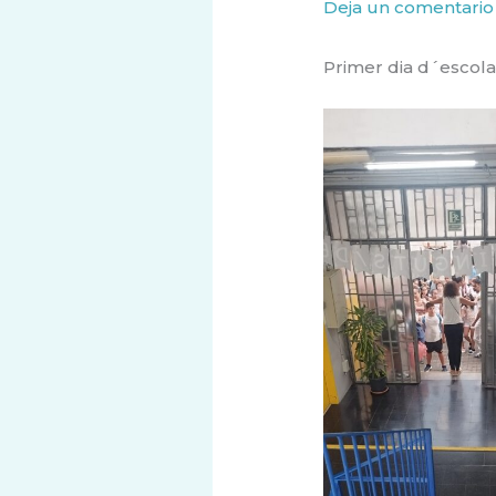
Deja un comentario
Primer dia d´escol