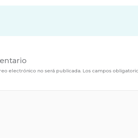
entario
reo electrónico no será publicada.
Los campos obligatori