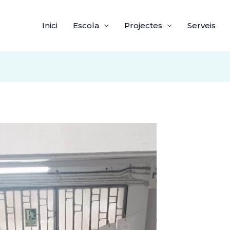
Inici
Escola
Projectes
Serveis