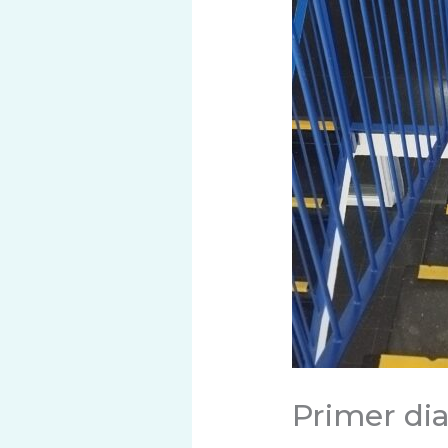
Primer di